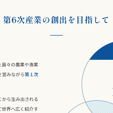
第6次産業の創出を目指して
た島々の農業や漁業
を営みながら
第１次
こから生み出される
て世界へ広く紹介す