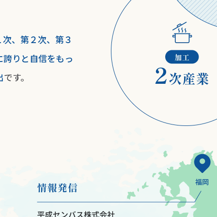
１次、第２次、第３
に誇りと自信をもっ
出
です。